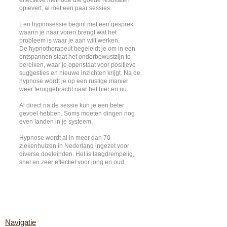
effectieve methode die goede resultaten
oplevert, al met een paar sessies.
Een hypnosessie begint met een gesprek
waarin je naar voren brengt wat het
probleem is waar je aan wilt werken.
De hypnotherapeut begeleidt je om in een
ontspannen staat het onderbewustzijn te
bereiken, waar je openstaat voor positieve
suggesties en nieuwe inzichten krijgt. Na de
hypnose wordt je op een rustige manier
weer teruggebracht naar het hier en nu.
Al direct na de sessie kun je een beter
gevoel hebben. Soms moeten dingen nog
even landen in je systeem.
Hypnose wordt al in meer dan 70
ziekenhuizen in Nederland ingezet voor
diverse doeleinden. Het is laagdrempelig,
snel en zeer effectief voor jong en oud.
Navigatie