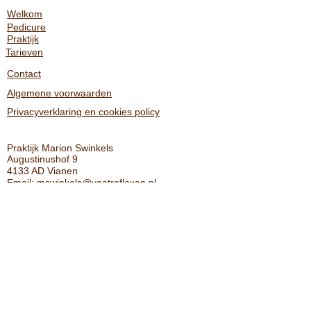
Welkom
Pedicure
Praktijk
Tarieven
Contact
Algemene voorwaarden
Privacyverklaring en cookies policy
Praktijk Marion Swinkels
Augustinushof 9
4133 AD Vianen
Email:
mswinkels@voetreflexen.nl
Tel.nr.
06-14764533