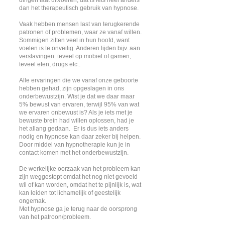
dingen laat uitvoeren, dat is iets heel anders
dan het therapeutisch gebruik van hypnose.
Vaak hebben mensen last van terugkerende
patronen of problemen, waar ze vanaf willen.
Sommigen zitten veel in hun hoofd, want
voelen is te onveilig. Anderen lijden bijv. aan
verslavingen: teveel op mobiel of gamen,
teveel eten, drugs etc..
Alle ervaringen die we vanaf onze geboorte
hebben gehad, zijn opgeslagen in ons
onderbewustzijn.
Wist je dat we daar maar
5% bewust van ervaren, terwijl 95% van wat
we ervaren onbewust is? Als je iets met je
bewuste brein had willen oplossen, had je
het allang gedaan. Er is dus iets anders
nodig en hypnose kan daar zeker bij helpen.
Door middel van hypnotherapie kun je in
contact komen met het onderbewustzijn.
De werkelijke oorzaak van het probleem kan
zijn weggestopt omdat het nog niet gevoeld
wil of kan worden, omdat het te pijnlijk is, wat
kan leiden tot lichamelijk of geestelijk
ongemak.
Met hypnose ga je terug naar de oorsprong
van het patroon/probleem.