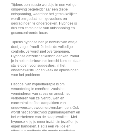
Tijdens een sessie wordt je in een veilige
omgeving begeleidt naar een diepe
ontspanning, waardoor het gemakkelijker
wordt om gedachten, gevoelens en
gedragingen te onderzoeken. Hypnose is
dus een combinatie van ontspanning en
geconcentreerde focus.
Tijdens hypnose ben je bewust van wat je
doet, zegt of voelt. Je hebt de volledige
controle. Je wordt niet overgenomen.
Hypnose omzeilt het kritisch denken, zodat
je in het onderbewuste terecht komt en daar
sta je open voor suggesties. In het
onderbewuste liggen vaak de oplossingen
voor het probleem.
Het doel van hypnotherapie is om
verandering te creeëren, zoals het
verminderen van stress en angst, het
verbeteren van zelfvertrouwen en
concentratie of het aanpakken van
ongewenste gewoonten/verslavingen. Ook
wordt het gebruikt voor pijnmanagement en
het verbeteren van de slaapkwaliteit.. Met
hypnose krijg je meer inzicht in jezelf en je
eigen handelen. Het is een veilige en