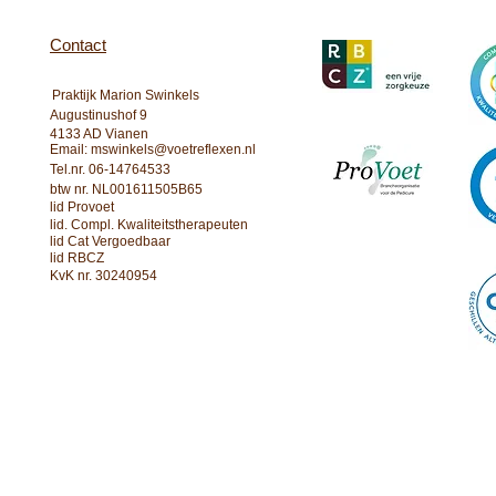
Contact
Praktijk Marion Swinkels
Augustinushof 9
4133 AD Vianen
Email:
mswinkels@voetreflexen.nl
Tel.nr. 06-14764533
btw nr. NL001611505B65
lid Provoet
lid. Compl. Kwaliteitstherapeuten
lid Cat Vergoedbaar
lid RBCZ
KvK nr. 30240954