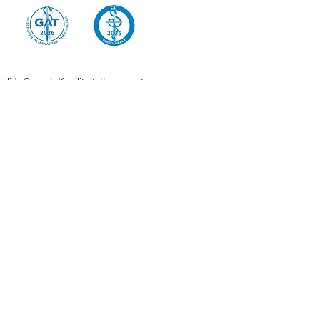
lid. Compl. Kwaliteitstherapeuten
lid Cat Vergoedbaar
lid RBCZ
KvK nr.
30240954
Klachtenregeling GAT
btw nr. NL001611505B65
lid Provoet
© 2026 by Marion Swinkels, Voetreflexen.nl.
Proudly created with
Wix.com