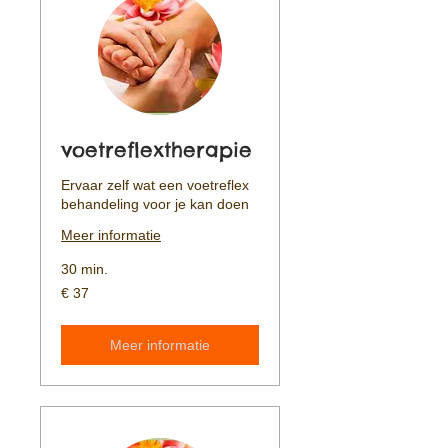
voetreflextherapie
Ervaar zelf wat een voetreflex
behandeling voor je kan doen
Meer informatie
30 min.
37
€ 37
euro
Meer informatie