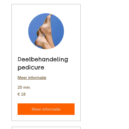
Deelbehandeling
pedicure
Meer informatie
20 min.
18
€ 18
euro
Meer informatie