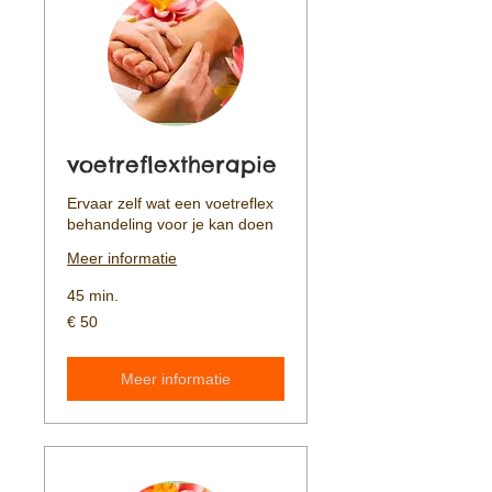
voetreflextherapie
Ervaar zelf wat een voetreflex
behandeling voor je kan doen
Meer informatie
45 min.
50
€ 50
euro
Meer informatie