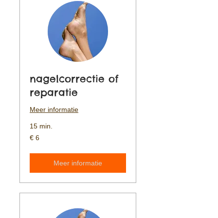
nagelcorrectie of
reparatie
Meer informatie
15 min.
6
€ 6
euro
Meer informatie