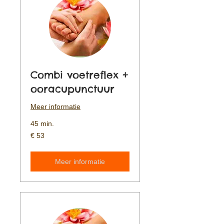
Combi voetreflex +
ooracupunctuur
Meer informatie
45 min.
53
€ 53
euro
Meer informatie