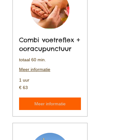
Combi voetreflex +
ooracupunctuur
totaal 60 min.
Meer informatie
1 uur
63
€ 63
euro
Meer informatie