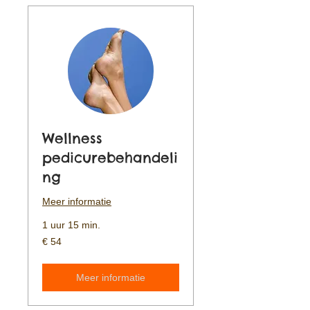
Wellness
pedicurebehandeli
ng
Meer informatie
1 uur 15 min.
54
€ 54
euro
Meer informatie