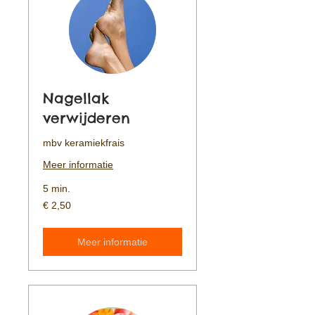
Nagellak
verwijderen
mbv keramiekfrais
Meer informatie
5 min.
2,50
€ 2,50
euro
Meer informatie