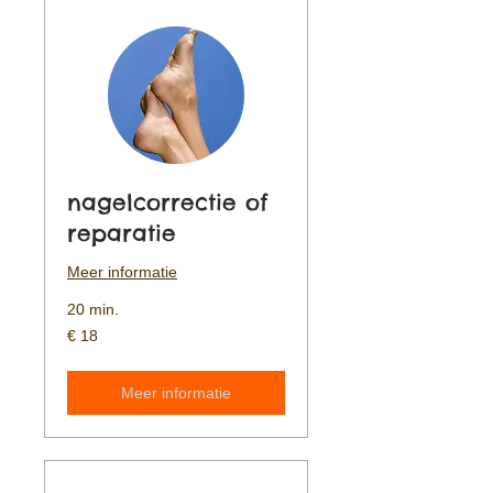
nagelcorrectie of
reparatie
Meer informatie
20 min.
18
€ 18
euro
Meer informatie