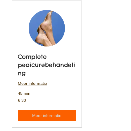
Complete
pedicurebehandeli
ng
Meer informatie
45 min.
30
€ 30
euro
Meer informatie