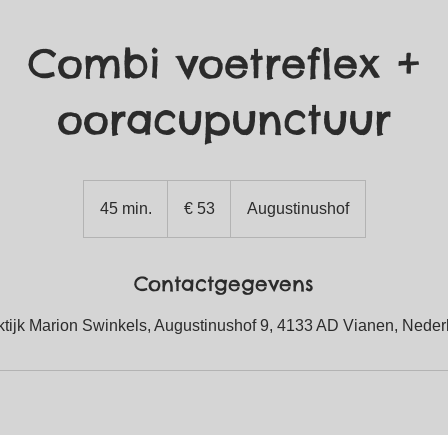
Combi voetreflex +
ooracupunctuur
53
euro
45 min.
4
€ 53
Augustinushof
5
m
Contactgegevens
i
n
ktijk Marion Swinkels, Augustinushof 9, 4133 AD Vianen, Neder
.