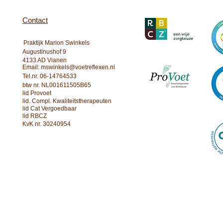
Contact
Praktijk Marion Swinkels
Augustinushof 9
4133 AD Vianen
Email:
mswinkels@voetreflexen.nl
Tel.nr. 06-14764533
btw nr. NL001611505B65
lid Provoet
lid. Compl. Kwaliteitstherapeuten
lid Cat Vergoedbaar
lid RBCZ
KvK nr. 30240954