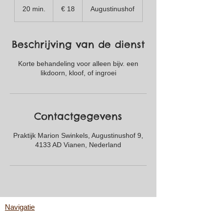
euro
20 min.
2
€ 18
Augustinushof
0
m
i
Beschrijving van de dienst
n
.
Korte behandeling voor alleen bijv. een
likdoorn, kloof, of ingroei
Contactgegevens
Praktijk Marion Swinkels, Augustinushof 9,
4133 AD Vianen, Nederland
Navigatie