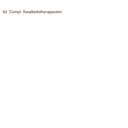
lid. Compl. Kwaliteitstherapeuten
lid Cat Vergoedbaar
lid RBCZ
KvK nr.
30240954
Klachtenregeling GAT
btw nr. NL001611505B65
lid Provoet
© 2026 by Marion Swinkels, Voetreflexen.nl.
Proudly created with
Wix.com