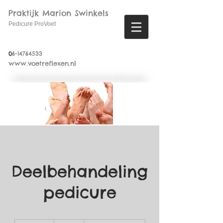
Praktijk Marion Swinkels
Pedicure ProVoet
0
6-14764533
www.voetreflexen.nl
Deelbehandeling
pedicure
18